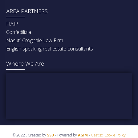
AREA PARTNERS
FIAIP
Confedilizia
Nasuti-Crognale Law Firm
English speaking real estate consultants
Where We Are
© 2022 . Created by
SSD
- Powered by
AGIM
-
Gestisci Cookie Policy