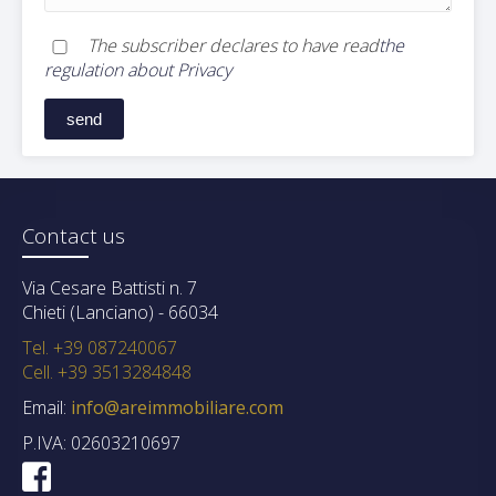
The subscriber declares to have read
the
regulation about Privacy
Contact us
Via Cesare Battisti n. 7
Chieti (Lanciano) - 66034
Tel. +39 087240067
Cell. +39 3513284848
Email:
info@areimmobiliare.com
P.IVA: 02603210697