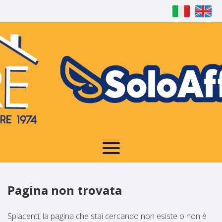
Home
Property
About Us
Properties For Sale
Services
Properties For Rent
Pagina non trovata
Contact Us
Services
Spiacenti, la pagina che stai cercando non esiste o non è