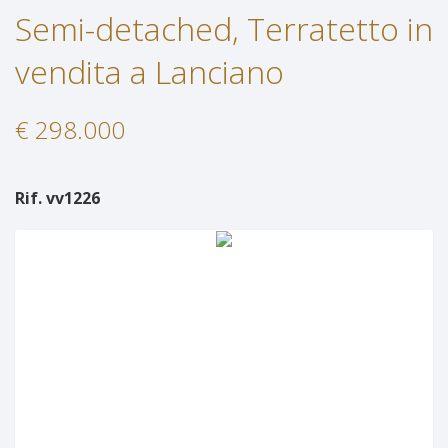
Semi-detached, Terratetto in
Services
Properties For Rent
vendita a Lanciano
Contact Us
Services
€ 298.000
Request Information
Propose A Property
Rif. vv1226
Request A Valutation