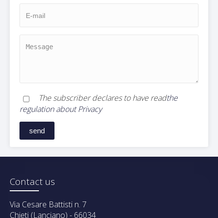
The subscriber declares to have read
the
regulation about Privacy
Contact us
Via Cesare Battisti n. 7
Chieti (Lanciano) - 66034