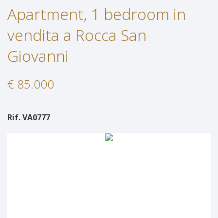
Apartment, 1 bedroom in
Services
Properties For Rent
vendita a Rocca San
Contact Us
Services
Giovanni
Request Information
€ 85.000
Propose A Property
Request A Valutation
Rif. VA0777