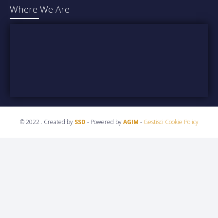
Where We Are
© 2022 . Created by
SSD
- Powered by
AGIM
-
Gestisci Cookie Policy