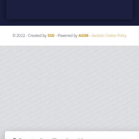
© 2022 . Created by
SSD
- Powered by
AGIM
-
Gestisci Cookie Policy