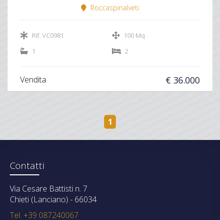
Roccaspinalveti
Rif. VC0981
100 Mq
1
2
Vendita
€ 36.000
1
Contatti
Via Cesare Battisti n. 7
Chieti (Lanciano) - 66034
Tel. +39 087240067