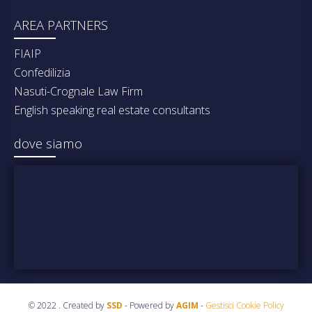
AREA PARTNERS
FIAIP
Confedilizia
Nasuti-Crognale Law Firm
English speaking real estate consultants
dove siamo
© 2022 . Created by
SSD
- Powered by
AGIM
-
Gestisci Cookie Policy