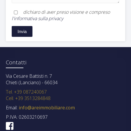
dichiaro di aver preso visione e compreso
l'informativa sulla privacy
Contatti
Via Cesare Battisti n. 7
Chieti (Lanciano) - 66034
Tel. +39 087240067
Cell. +39 3513284848
Email:
info@areimmobiliare.com
P.IVA: 02603210697