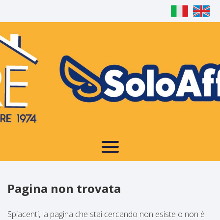
Home
Immobili
Chi Siamo
Immobili In Vendita
Servizi
Immobili In Affitto
Pagina non trovata
Contatti
Servizi
Spiacenti, la pagina che stai cercando non esiste o non è