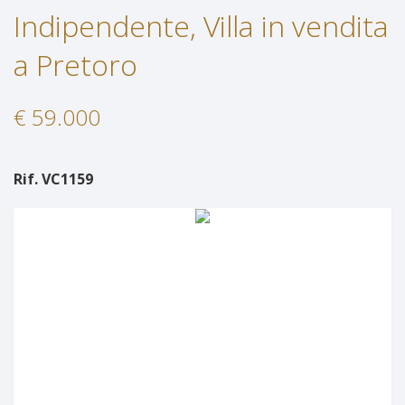
Indipendente, Villa in vendita
Servizi
Immobili In Affitto
a Pretoro
Contatti
Servizi
€ 59.000
Lascia Una Richiesta
Proponi Un Immobile
Rif. VC1159
Richiedi Una Valutazione