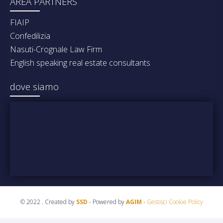
AREA PARTNERS
FIAIP
Confedilizia
Nasuti-Crognale Law Firm
English speaking real estate consultants
dove siamo
© 2022 . Created by
SSD
- Powered by
AGIM
-
Gestisci Cookie Policy