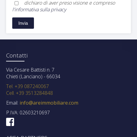
dichiaro di aver preso visione e compreso
l'informativa sulla privacy
Contatti
Via Cesare Battisti n. 7
Chieti (Lanciano) - 66034
Tel. +39 087240067
Cell. +39 3513284848
Email:
info@areimmobiliare.com
P.IVA: 02603210697