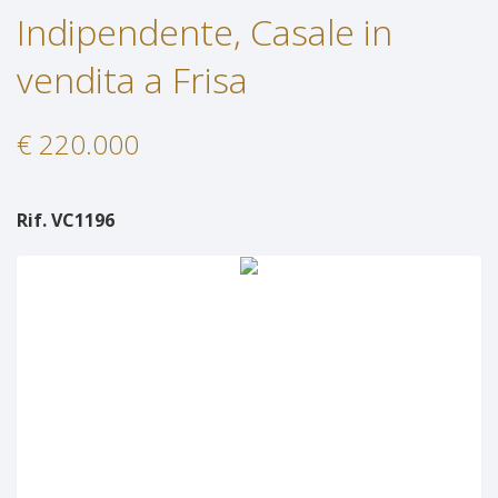
Indipendente, Casale in
Servizi
Immobili In Affitto
vendita a Frisa
Contatti
Servizi
€ 220.000
Lascia Una Richiesta
Proponi Un Immobile
Rif. VC1196
Richiedi Una Valutazione