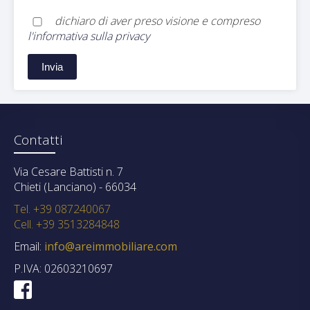
dichiaro di aver preso visione e compreso
l'informativa sulla privacy
Contatti
Via Cesare Battisti n. 7
Chieti (Lanciano) - 66034
Tel. +39 087240067
Cell. +39 3513284848
Email:
info@areimmobiliare.com
P.IVA: 02603210697