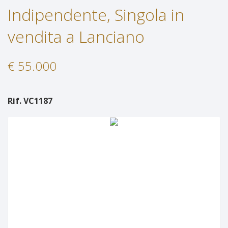
Indipendente, Singola in
Servizi
Immobili In Affitto
vendita a Lanciano
Contatti
Servizi
€ 55.000
Lascia Una Richiesta
Proponi Un Immobile
Rif. VC1187
Richiedi Una Valutazione