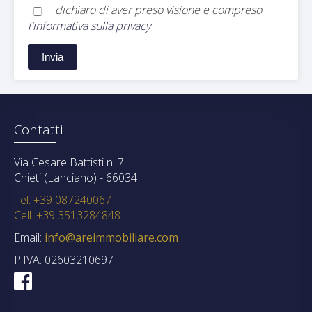
dichiaro di aver preso visione e compreso
l'informativa sulla privacy
Contatti
Via Cesare Battisti n. 7
Chieti (Lanciano) - 66034
Tel. +39 087240067
Cell. +39 3513284848
Email:
info@areimmobiliare.com
P.IVA: 02603210697