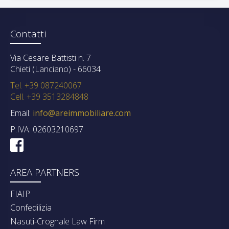
Contatti
Via Cesare Battisti n. 7
Chieti (Lanciano) - 66034
Tel. +39 087240067
Cell. +39 3513284848
Email:
info@areimmobiliare.com
P.IVA: 02603210697
AREA PARTNERS
FIAIP
Confedilizia
Nasuti-Crognale Law Firm