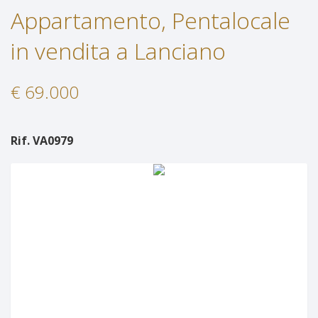
Appartamento, Pentalocale
Servizi
Immobili In Affitto
in vendita a Lanciano
Contatti
Servizi
€ 69.000
Lascia Una Richiesta
Proponi Un Immobile
Rif. VA0979
Richiedi Una Valutazione