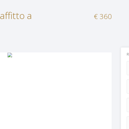
ffitto a
€ 360
R