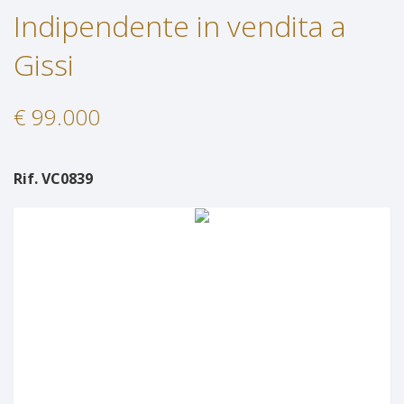
Indipendente in vendita a
Servizi
Immobili In Affitto
Gissi
Contatti
Servizi
€ 99.000
Lascia Una Richiesta
Proponi Un Immobile
Rif. VC0839
Richiedi Una Valutazione